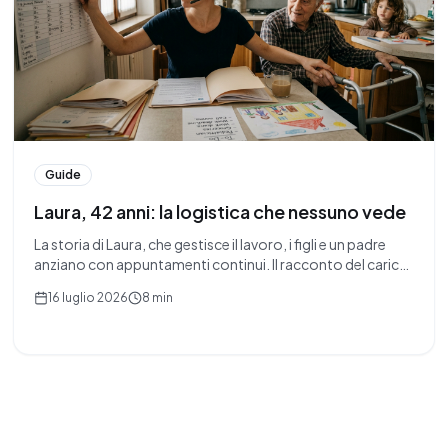
Guide
Laura, 42 anni: la logistica che nessuno vede
La storia di Laura, che gestisce il lavoro, i figli e un padre
anziano con appuntamenti continui. Il racconto del carico
invisibile di chi si prende cura e di come alleggerirlo.
16 luglio 2026
8 min