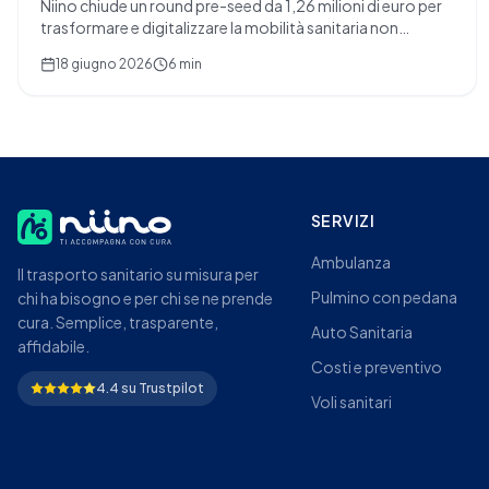
Niino chiude un round pre-seed da 1,26 milioni di euro per
trasformare e digitalizzare la mobilità sanitaria non
urgente in Italia. Scopri i dettagli.
18 giugno 2026
6 min
SERVIZI
Ambulanza
Il trasporto sanitario su misura per
Pulmino con pedana
chi ha bisogno e per chi se ne prende
cura. Semplice, trasparente,
Auto Sanitaria
affidabile.
Costi e preventivo
4.4 su Trustpilot
Voli sanitari