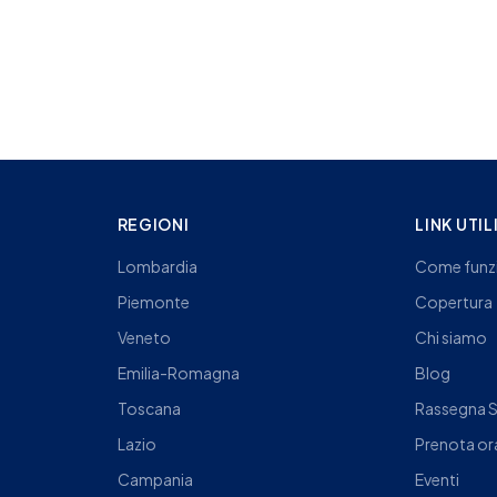
REGIONI
LINK UTIL
Lombardia
Come funz
Piemonte
Copertura
Veneto
Chi siamo
Emilia-Romagna
Blog
Toscana
Rassegna 
Lazio
Prenota or
Campania
Eventi