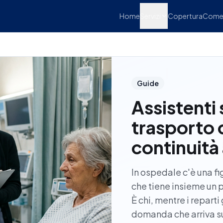
Home
Servizi
Copertura
Come 
Guide
Assistenti s
trasporto 
continuità 
In ospedale c'è una fig
che tiene insieme un p
È chi, mentre i repart
domanda che arriva s