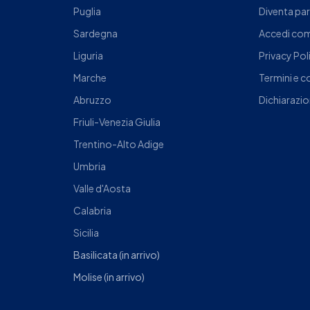
Puglia
Diventa pa
Sardegna
Accedi com
Liguria
Privacy Pol
Marche
Termini e c
Abruzzo
Dichiarazio
Friuli-Venezia Giulia
Trentino-Alto Adige
Umbria
Valle d'Aosta
Calabria
Sicilia
Basilicata
(in arrivo)
Molise
(in arrivo)