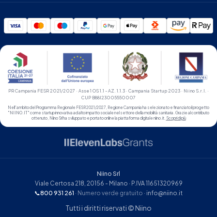
PR Campania FESR 2021/2027 · Asse 1 OS 1.1 - AZ. 1.1.3 · Campania Startup 2023 · Niino S.r.l. ·
CUP B88I23005550007
Nell'ambito del Programma Regionale FESR 2021/2027, Regione Campania ha selezionato e finanziato il progetto
"NIINO.IT" come startup innovativa ad alto impatto sociale nel settore della mobilità sanitaria. Grazie al contributo
ottenuto, Niino Srl ha sviluppato e portato online la piattaforma digitale niino.it.
Scopri di più
Niino Srl
Viale Certosa 218, 20156 - Milano · P.IVA 11651320969
📞
800 931 261
· Numero verde gratuito
·
info@niino.it
Tutti i diritti riservati © Niino