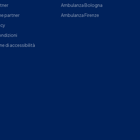
rtner
Ambulanza Bologna
e partner
Ambulanza Firenze
icy
ondizioni
ne di accessibilità