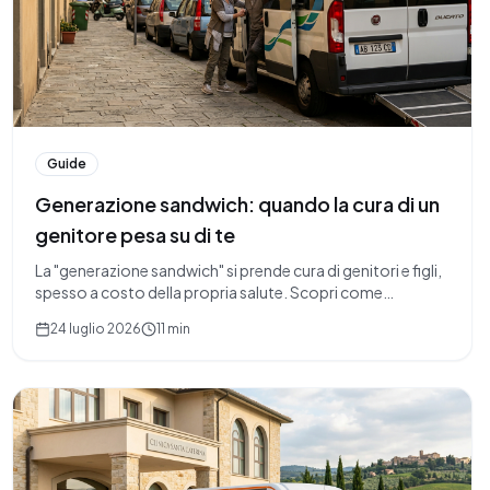
Guide
Generazione sandwich: quando la cura di un
genitore pesa su di te
La "generazione sandwich" si prende cura di genitori e figli,
spesso a costo della propria salute. Scopri come
riconoscere questo carico invisibile e gestire le sfide
24 luglio 2026
11 min
quotidiane, mantenendo uno sguardo sulla propria
serenità.