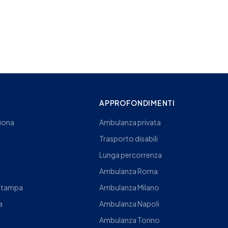
I
APPROFONDIMENTI
iona
Ambulanza privata
Trasporto disabili
Lunga percorrenza
Ambulanza Roma
Stampa
Ambulanza Milano
a
Ambulanza Napoli
Ambulanza Torino