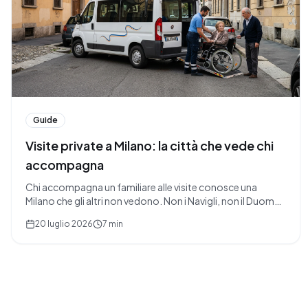
Guide
Visite private a Milano: la città che vede chi
accompagna
Chi accompagna un familiare alle visite conosce una
Milano che gli altri non vedono. Non i Navigli, non il Duomo:
una città fatta di ingressi, gradini, Area C e parcheggi
20 luglio 2026
7 min
introvabili. E di tempo che sparisce, un appuntamento alla
volta.