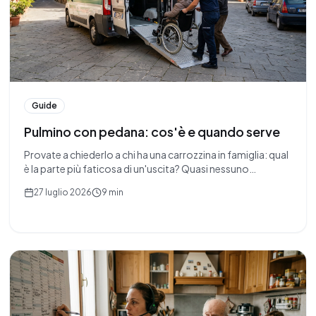
Guide
Pulmino con pedana: cos'è e quando serve
Provate a chiederlo a chi ha una carrozzina in famiglia: qual
è la parte più faticosa di un'uscita? Quasi nessuno
risponderà «la visita» o «il traffico». Risponderanno la
27 luglio 2026
9 min
macchina. Quella manovra — sollevare, far scivolare,
piegare, incastrare — si ripete due volte all'andata e due al
ritorno. Con gli anni, diventa insostenibile.