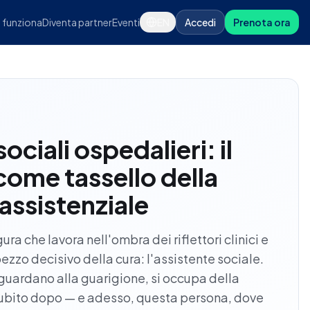
funziona
Diventa partner
Eventi
EN
Accedi
Prenota ora
ociali ospedalieri: il
come tassello della
assistenziale
ura che lavora nell'ombra dei riflettori clinici e
ezzo decisivo della cura: l'assistente sociale.
i guardano alla guarigione, si occupa della
ubito dopo — e adesso, questa persona, dove