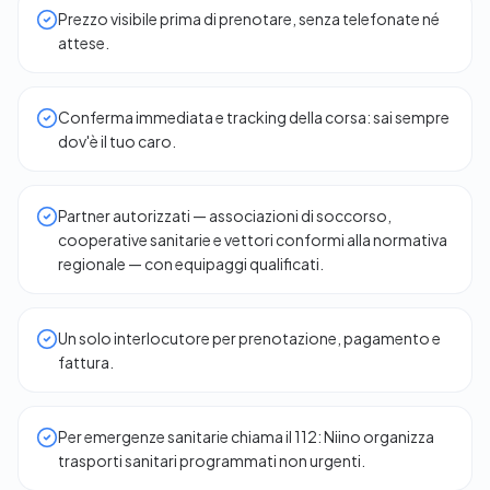
Prezzo visibile prima di prenotare, senza telefonate né
attese.
Conferma immediata e tracking della corsa: sai sempre
dov'è il tuo caro.
Partner autorizzati — associazioni di soccorso,
cooperative sanitarie e vettori conformi alla normativa
regionale — con equipaggi qualificati.
Un solo interlocutore per prenotazione, pagamento e
fattura.
Per emergenze sanitarie chiama il 112: Niino organizza
trasporti sanitari programmati non urgenti.