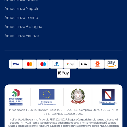
Ambulanza Napoli
Ambulanza Torino
Ambulanza Bologna
Ambulanza Firenze
PR Campania FESR 2021/2027 · Asse 1 OS 1.1 - AZ. 1.1.3 · Campania Startup 2023 · Niino
S.r.l. · CUP B88I23005550007
Nell'ambito del Programma Regionale FESR 2021/2027, Regione Campania ha selezionato e finanziato il
progetto "NIINO.IT" come startup innovativa ad alto impatto sociale nel settore della mobilità sanitaria.
Grazie al contributo ottenuto, Niino Srl ha sviluppato e portato online la piattaforma digitale niino.it.
Scopri di più