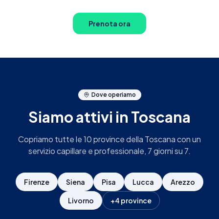
Prenota ora
Prenota ora
Dove operiamo
Siamo attivi
in Toscana
Copriamo tutte le 10 province della Toscana con un
servizio capillare e professionale, 7 giorni su 7.
Firenze
Siena
Pisa
Lucca
Arezzo
Livorno
+
4
province