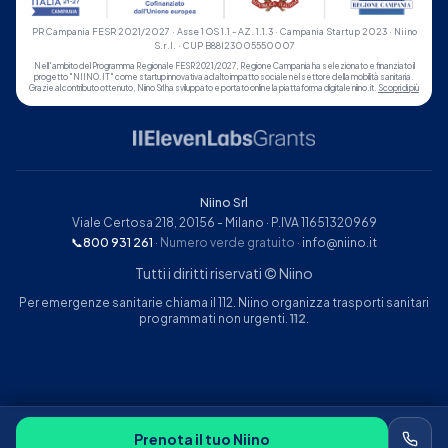
PR Campania FESR 2021/2027 · Asse 1 OS 1.1 - AZ. 1.1.3 · Campania Startup 2023 · Niino
S.r.l. · CUP B88I23005550007
Nell'ambito del Programma Regionale FESR 2021/2027, Regione Campania ha selezionato e finanziato il
progetto "NIINO.IT" come startup innovativa ad alto impatto sociale nel settore della mobilità sanitaria.
Grazie al contributo ottenuto, Niino Srl ha sviluppato e portato online la piattaforma digitale niino.it.
Scopri di più
Niino Srl
Viale Certosa 218, 20156 - Milano · P.IVA 11651320969
📞
800 931 261
· Numero verde gratuito
·
info@niino.it
Tutti i diritti riservati © Niino
Per emergenze sanitarie chiama il 112. Niino organizza trasporti sanitari
programmati non urgenti.
112
.
Prenota il tuo Niino