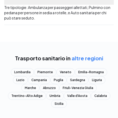
Tre tipologie: Ambulanza per passeggeri allettati, Pulmino con
pedana per persone in sedia a rotelle, e Auto sanitaria per chi
può stare seduto.
Trasporto sanitario in
altre regioni
Lombardia
Piemonte
Veneto
Emilia-Romagna
Lazio
Campania
Puglia
Sardegna
Liguria
Marche
Abruzzo
Friuli-Venezia Giulia
Trentino-Alto Adige
Umbria
Valle d'Aosta
Calabria
Sicilia