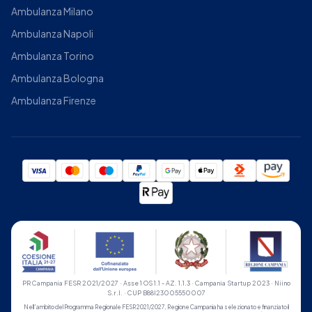
Ambulanza Milano
Ambulanza Napoli
Ambulanza Torino
Ambulanza Bologna
Ambulanza Firenze
PR Campania FESR 2021/2027 · Asse 1 OS 1.1 - AZ. 1.1.3 · Campania Startup 2023 · Niino
S.r.l. · CUP B88I23005550007
Nell'ambito del Programma Regionale FESR 2021/2027, Regione Campania ha selezionato e finanziato il