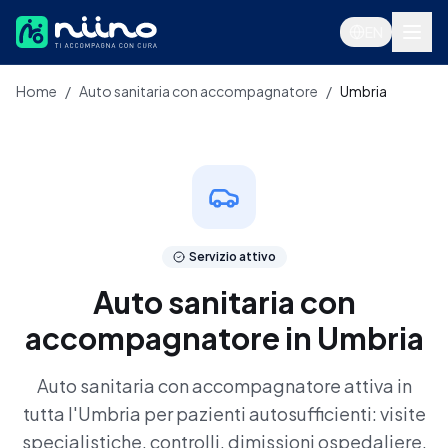
Salta al contenuto principale
EN
Home
/
Auto sanitaria con accompagnatore
/
Umbria
Servizi
Servizio attivo
Auto sanitaria con
accompagnatore in Umbria
Accedi
Auto sanitaria con accompagnatore attiva in
tutta l'Umbria per pazienti autosufficienti: visite
Prenota ora
specialistiche, controlli, dimissioni ospedaliere,