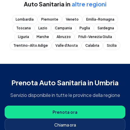
Auto Sanitaria
in
altre regioni
Lombardia
Piemonte
Veneto
Emilia-Romagna
Toscana
Lazio
Campania
Puglia
Sardegna
Liguria
Marche
Abruzzo
Friuli-Venezia Giulia
Trentino-Alto Adige
Valle d'Aosta
Calabria
Sicilia
Prenota
Auto Sanitaria
in
Umbria
Servizio disponibile in tutte le province della regione
Prenota ora
Chiama ora