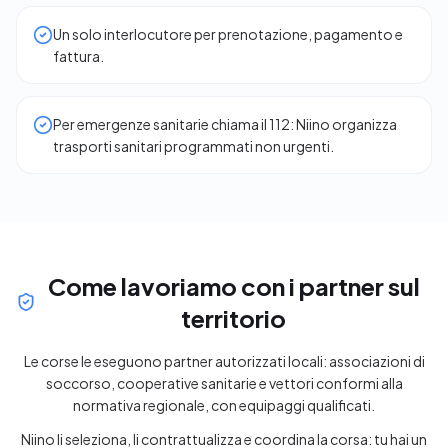
Un solo interlocutore per prenotazione, pagamento e
fattura.
Per emergenze sanitarie chiama il 112: Niino organizza
trasporti sanitari programmati non urgenti.
Come lavoriamo con i partner sul
territorio
Le corse le eseguono partner autorizzati locali: associazioni di
soccorso, cooperative sanitarie e vettori conformi alla
normativa regionale, con equipaggi qualificati.
Niino li seleziona, li contrattualizza e coordina la corsa: tu hai un