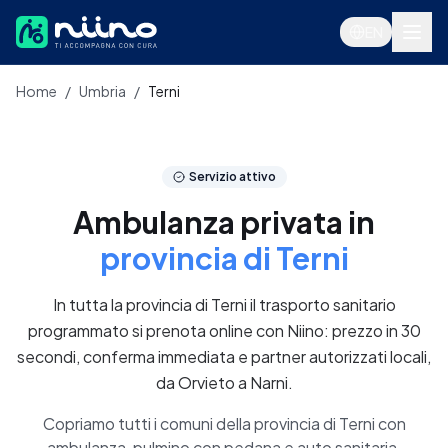
Salta al contenuto principale
EN
Home
/
Umbria
/
Terni
Servizi
Servizio attivo
Ambulanza privata in
provincia di Terni
In tutta la provincia di Terni il trasporto sanitario
programmato si prenota online con Niino: prezzo in 30
secondi, conferma immediata e partner autorizzati locali,
Accedi
da Orvieto a Narni.
Prenota ora
Copriamo tutti i comuni della provincia di Terni con
ambulanza, pulmino con pedana e auto sanitaria.