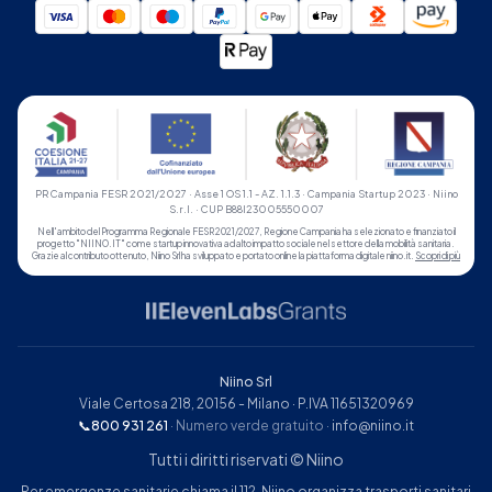
PR Campania FESR 2021/2027 · Asse 1 OS 1.1 - AZ. 1.1.3 · Campania Startup 2023 · Niino
S.r.l. · CUP B88I23005550007
Nell'ambito del Programma Regionale FESR 2021/2027, Regione Campania ha selezionato e finanziato il
progetto "NIINO.IT" come startup innovativa ad alto impatto sociale nel settore della mobilità sanitaria.
Grazie al contributo ottenuto, Niino Srl ha sviluppato e portato online la piattaforma digitale niino.it.
Scopri di più
Niino Srl
Viale Certosa 218, 20156 - Milano · P.IVA 11651320969
📞
800 931 261
· Numero verde gratuito
·
info@niino.it
Tutti i diritti riservati © Niino
Per emergenze sanitarie chiama il 112. Niino organizza trasporti sanitari