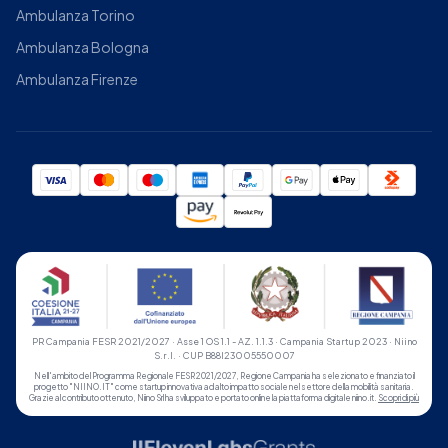
Ambulanza Torino
Ambulanza Bologna
Ambulanza Firenze
PR Campania FESR 2021/2027 · Asse 1 OS 1.1 - AZ. 1.1.3 · Campania Startup 2023 · Niino
S.r.l. · CUP B88I23005550007
Nell'ambito del Programma Regionale FESR 2021/2027, Regione Campania ha selezionato e finanziato il
progetto "NIINO.IT" come startup innovativa ad alto impatto sociale nel settore della mobilità sanitaria.
Grazie al contributo ottenuto, Niino Srl ha sviluppato e portato online la piattaforma digitale niino.it.
Scopri di più