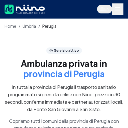
Salta al contenuto principale
EN
Home
/
Umbria
/
Perugia
Servizi
Servizio attivo
Ambulanza privata in
provincia di Perugia
In tutta la provincia di Perugia il trasporto sanitario
programmato si prenota online con Niino: prezzo in 30
secondi, conferma immediata e partner autorizzati locali,
da Ponte San Giovanni a San Sisto.
Accedi
Copriamo tutti i comuni della provincia di Perugia con
ambulanza, pulmino con pedana e auto sanitaria.