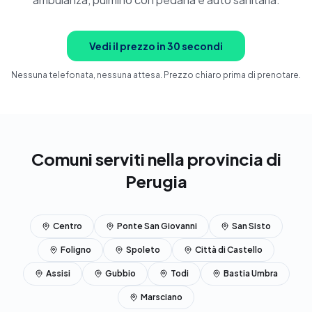
Prenota ora
Vedi il prezzo in 30 secondi
Nessuna telefonata, nessuna attesa. Prezzo chiaro prima di prenotare.
Comuni serviti nella provincia di
Perugia
Centro
Ponte San Giovanni
San Sisto
Foligno
Spoleto
Città di Castello
Assisi
Gubbio
Todi
Bastia Umbra
Marsciano