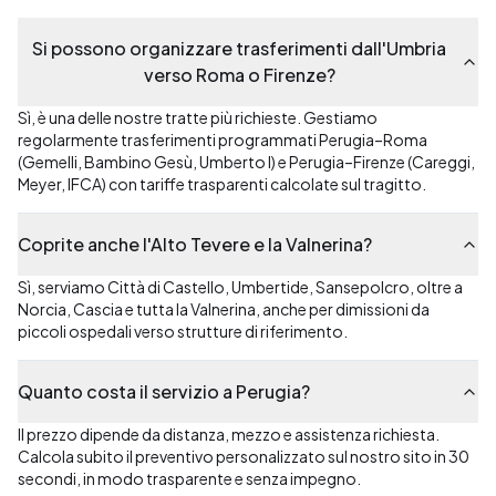
Si possono organizzare trasferimenti dall'Umbria
verso Roma o Firenze?
Sì, è una delle nostre tratte più richieste. Gestiamo
regolarmente trasferimenti programmati Perugia–Roma
(Gemelli, Bambino Gesù, Umberto I) e Perugia–Firenze (Careggi,
Meyer, IFCA) con tariffe trasparenti calcolate sul tragitto.
Coprite anche l'Alto Tevere e la Valnerina?
Sì, serviamo Città di Castello, Umbertide, Sansepolcro, oltre a
Norcia, Cascia e tutta la Valnerina, anche per dimissioni da
piccoli ospedali verso strutture di riferimento.
Quanto costa il servizio a Perugia?
Il prezzo dipende da distanza, mezzo e assistenza richiesta.
Calcola subito il preventivo personalizzato sul nostro sito in 30
secondi, in modo trasparente e senza impegno.