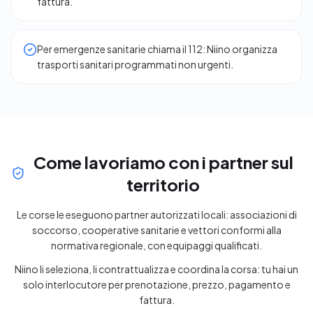
fattura.
Per emergenze sanitarie chiama il 112: Niino organizza
trasporti sanitari programmati non urgenti.
Come lavoriamo con i partner sul
territorio
Le corse le eseguono partner autorizzati locali: associazioni di
soccorso, cooperative sanitarie e vettori conformi alla
normativa regionale, con equipaggi qualificati.
Niino li seleziona, li contrattualizza e coordina la corsa: tu hai un
solo interlocutore per prenotazione, prezzo, pagamento e
fattura.