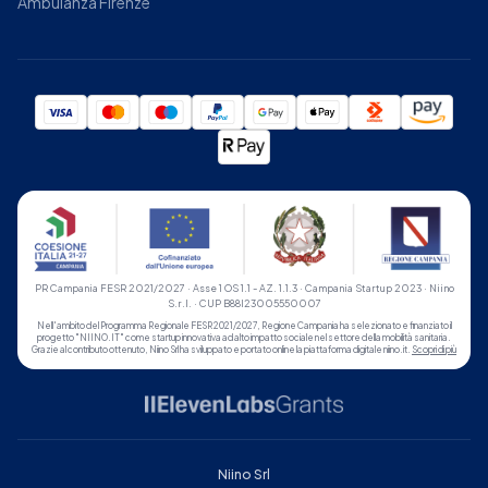
Ambulanza Firenze
PR Campania FESR 2021/2027 · Asse 1 OS 1.1 - AZ. 1.1.3 · Campania Startup 2023 · Niino
S.r.l. · CUP B88I23005550007
Nell'ambito del Programma Regionale FESR 2021/2027, Regione Campania ha selezionato e finanziato il
progetto "NIINO.IT" come startup innovativa ad alto impatto sociale nel settore della mobilità sanitaria.
Grazie al contributo ottenuto, Niino Srl ha sviluppato e portato online la piattaforma digitale niino.it.
Scopri di più
Niino Srl