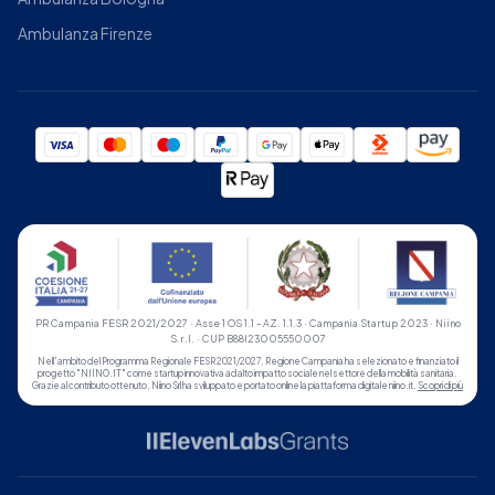
Ambulanza Firenze
PR Campania FESR 2021/2027 · Asse 1 OS 1.1 - AZ. 1.1.3 · Campania Startup 2023 · Niino
S.r.l. · CUP B88I23005550007
Nell'ambito del Programma Regionale FESR 2021/2027, Regione Campania ha selezionato e finanziato il
progetto "NIINO.IT" come startup innovativa ad alto impatto sociale nel settore della mobilità sanitaria.
Grazie al contributo ottenuto, Niino Srl ha sviluppato e portato online la piattaforma digitale niino.it.
Scopri di più