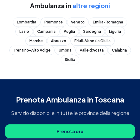
Ambulanza
in
altre regioni
Lombardia
Piemonte
Veneto
Emilia-Romagna
Lazio
Campania
Puglia
Sardegna
Liguria
Marche
Abruzzo
Friuli-Venezia Giulia
Trentino-Alto Adige
Umbria
Valle d'Aosta
Calabria
Sicilia
Prenota
Ambulanza
in
Toscana
Servizio disponibile in tutte le province della regione
Prenota ora