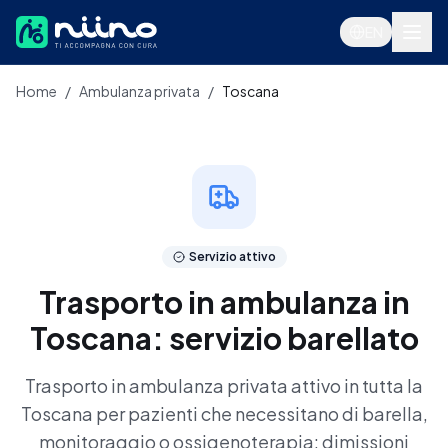
Salta al contenuto principale
EN
Home
/
Ambulanza privata
/
Toscana
Servizi
Servizio attivo
Trasporto in ambulanza in
Toscana: servizio barellato
Trasporto in ambulanza privata attivo in tutta la
Toscana per pazienti che necessitano di barella,
Accedi
monitoraggio o ossigenoterapia: dimissioni