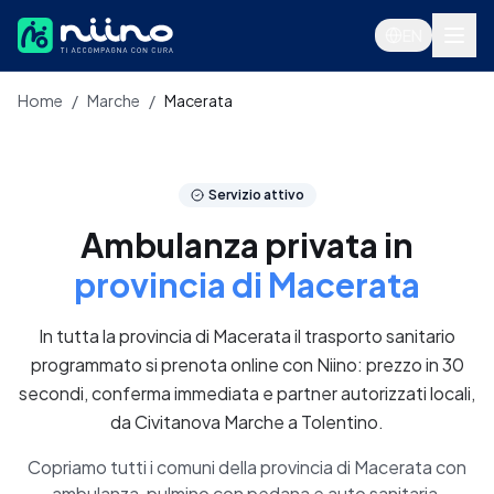
Salta al contenuto principale
EN
Home
/
Marche
/
Macerata
Servizi
Servizio attivo
Ambulanza privata in
provincia di Macerata
In tutta la provincia di Macerata il trasporto sanitario
programmato si prenota online con Niino: prezzo in 30
secondi, conferma immediata e partner autorizzati locali,
da Civitanova Marche a Tolentino.
Accedi
Copriamo tutti i comuni della provincia di Macerata con
ambulanza, pulmino con pedana e auto sanitaria.