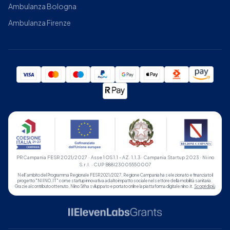
Ambulanza Bologna
Ambulanza Firenze
PR Campania FESR 2021/2027 · Asse 1 OS 1.1 - AZ. 1.1.3 · Campania Startup 2023 · Niino
S.r.l. · CUP B88I23005550007
Nell'ambito del Programma Regionale FESR 2021/2027, Regione Campania ha selezionato e finanziato il
progetto "NIINO.IT" come startup innovativa ad alto impatto sociale nel settore della mobilità sanitaria.
Grazie al contributo ottenuto, Niino Srl ha sviluppato e portato online la piattaforma digitale niino.it.
Scopri di più