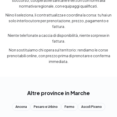
soccorso, cooperative sanitarie e vettori conformi alla
normativa regionale, con equipaggi qualificati.
Niino li seleziona, li contrattualizza e coordina la corsa: tu hai un
solo interlocutore per prenotazione, prezzo, pagamento e
fattura.
Niente telefonate a caccia di disponibilità, niente sorprese in
fattura.
Non sostituiamo chi opera sul territorio: rendiamo le corse
prenotabili online, con prezzo prima di prenotare e conferma
immediata.
Altre province in Marche
Ancona
Pesaro e Urbino
Fermo
Ascoli Piceno