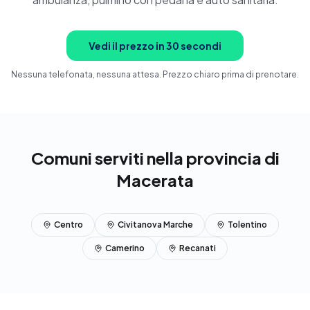
Prenota ora
Vedi il prezzo in 30 secondi
Nessuna telefonata, nessuna attesa. Prezzo chiaro prima di prenotare.
Comuni serviti nella provincia di
Macerata
Centro
Civitanova Marche
Tolentino
Camerino
Recanati