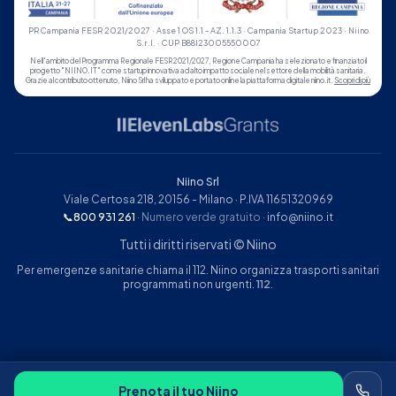
PR Campania FESR 2021/2027 · Asse 1 OS 1.1 - AZ. 1.1.3 · Campania Startup 2023 · Niino
S.r.l. · CUP B88I23005550007
Nell'ambito del Programma Regionale FESR 2021/2027, Regione Campania ha selezionato e finanziato il
progetto "NIINO.IT" come startup innovativa ad alto impatto sociale nel settore della mobilità sanitaria.
Grazie al contributo ottenuto, Niino Srl ha sviluppato e portato online la piattaforma digitale niino.it.
Scopri di più
Niino Srl
Viale Certosa 218, 20156 - Milano · P.IVA 11651320969
📞
800 931 261
· Numero verde gratuito
·
info@niino.it
Tutti i diritti riservati © Niino
Per emergenze sanitarie chiama il 112. Niino organizza trasporti sanitari
programmati non urgenti.
112
.
Prenota il tuo Niino