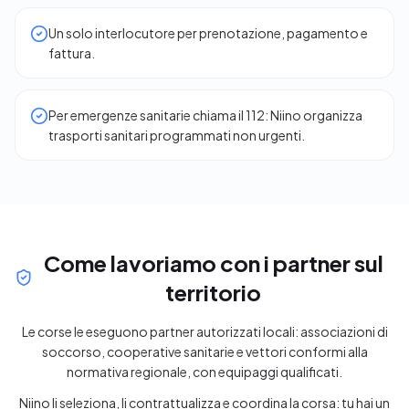
Un solo interlocutore per prenotazione, pagamento e
fattura.
Per emergenze sanitarie chiama il 112: Niino organizza
trasporti sanitari programmati non urgenti.
Come lavoriamo con i partner sul
territorio
Le corse le eseguono partner autorizzati locali: associazioni di
soccorso, cooperative sanitarie e vettori conformi alla
normativa regionale, con equipaggi qualificati.
Niino li seleziona, li contrattualizza e coordina la corsa: tu hai un