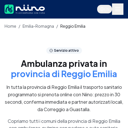
Salta al contenuto principale
EN
Home
/
Emilia-Romagna
/
Reggio Emilia
Servizi
Servizio attivo
Ambulanza privata in
provincia di Reggio Emilia
In tutta la provincia di Reggio Emilia il trasporto sanitario
programmato si prenota online con Niino: prezzo in 30
secondi, conferma immediata e partner autorizzati locali,
da Correggio a Guastalla.
Accedi
Copriamo tutti i comuni della provincia di Reggio Emilia
con ambulanza, pulmino con pedana e auto sanitaria.