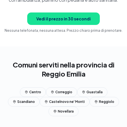
Prenota ora
Vedi il prezzo in 30 secondi
Nessuna telefonata, nessuna attesa. Prezzo chiaro prima di prenotare.
Comuni serviti nella provincia di
Reggio Emilia
Centro
Correggio
Guastalla
Scandiano
Castelnovo ne' Monti
Reggiolo
Novellara