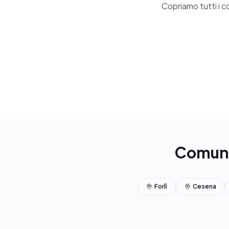
Copriamo tutti i 
Comuni 
Forlì
Cesena