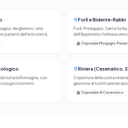
io
Forlì e Bidente-Rabbi
magna, Verghereto: rete
Forlì, Predappio, Santa Sofia
per pazienti dell'entroterra.
dell'Appennino forlivese vers
Ospedale Morgagni-Pieranto
cologico
Riviera (Cesenatico, 
 da tutta la Romagna, con
Copertura della costa cesena
cologici ricorrenti.
gestione di turisti sanitari du
Ospedale di Cesenatico