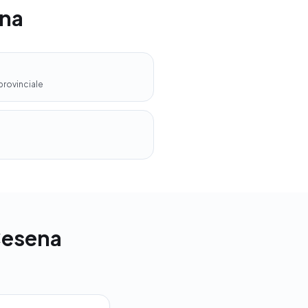
ena
provinciale
-Cesena