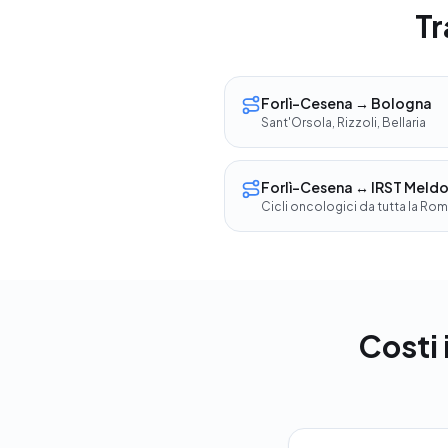
Tr
Forlì-Cesena → Bologna
Sant'Orsola, Rizzoli, Bellaria
Forlì-Cesena ↔ IRST Meldo
Cicli oncologici da tutta la Ro
Costi 