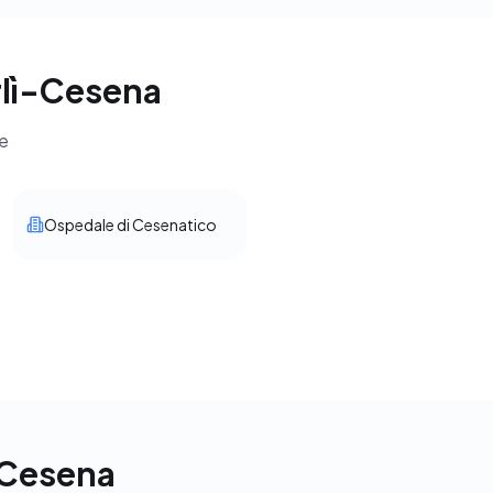
orlì-Cesena
ie
Ospedale di Cesenatico
ì-Cesena