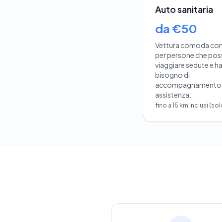
Auto sanitaria
da €50
Vettura comoda con 
per persone che po
viaggiare sedute e h
bisogno di
accompagnamento
assistenza.
fino a 15 km inclusi (so