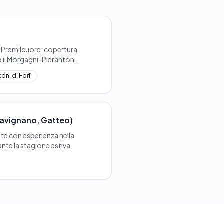
, Premilcuore: copertura
o il Morgagni-Pierantoni.
ni di Forlì
Savignano, Gatteo)
te con esperienza nella
rante la stagione estiva.