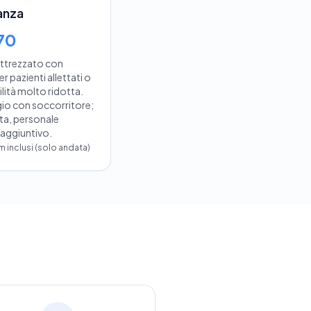
anza
70
attrezzato con
er pazienti allettati o
ità molto ridotta.
io con soccorritore;
sta, personale
 aggiuntivo.
km inclusi (solo andata)