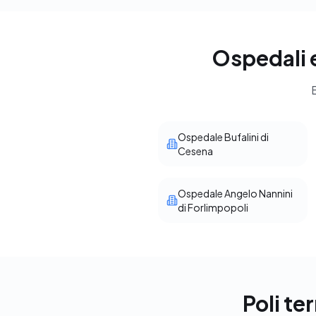
Ospedali e
E
Ospedale Bufalini di
Cesena
Ospedale Angelo Nannini
di Forlimpopoli
Poli te