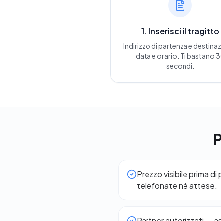
1. Inserisci il tragitto
Indirizzo di partenza e destina
data e orario. Ti bastano 
secondi.
P
Prezzo visibile prima di
telefonate né attese.
Partner autorizzati — a