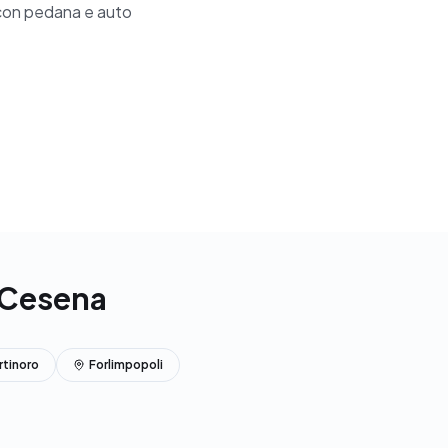
 con pedana e auto
ì-Cesena
rtinoro
Forlimpopoli