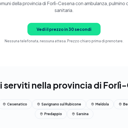
comuni della provincia di Forlì-Cesena con ambulanza, pulmino
sanitaria.
Vedi il prezzo in 30 secondi
Nessuna telefonata, nessuna attesa. Prezzo chiaro prima di prenotare.
serviti nella provincia di Forl
Cesenatico
Savignano sul Rubicone
Meldola
Be
Predappio
Sarsina