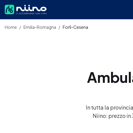
Salta al contenuto principale
Home
/
Emilia-Romagna
/
Forlì-Cesena
Ambula
In tutta la provinc
Niino: prezzo in