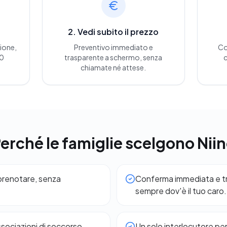
2. Vedi subito il prezzo
zione,
Preventivo immediato e
Co
30
trasparente a schermo, senza
c
chiamate né attese.
erché le famiglie scelgono Nii
 prenotare, senza
Conferma immediata e tra
sempre dov'è il tuo caro.
ssociazioni di soccorso,
Un solo interlocutore pe