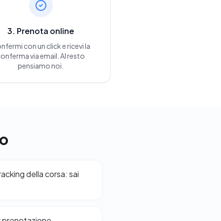
3. Prenota online
nfermi con un click e ricevi la
onferma via email. Al resto
pensiamo noi.
no
cking della corsa: sai
r prenotazione,