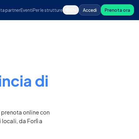
ta partner
Eventi
Per le strutture
EN
Accedi
Prenota ora
ncia di
i prenota online con
ocali, da Forlì a