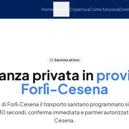
Home
Servizi
Copertura
Come funziona
Diven
Servizio attivo
nza privata in
provi
Forlì-Cesena
ia di Forlì-Cesena il trasporto sanitario programmato s
 30 secondi, conferma immediata e partner autorizzati l
Cesena.