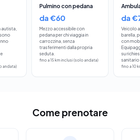
Pulmino con pedana
Ambul
da €60
da €
autista,
Mezzo accessibile con
Veicolo 
ssono
pedana per chi viaggia in
barella, p
anno
carrozzina, senza
con mobil
trasferimenti dalla propria
Equipagg
 e
seduta.
su richie
sanitario
fino a 15 km inclusi (solo andata)
lo andata)
fino a 10 
Come prenotare