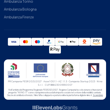
Ambulanza Torino
Ambulanza Bologna
Ambulanza Firenze
PR Campania FESR 2021/2027 · Asse 1 OS 1.1 - AZ. 1.1.3 · Campania Startup 2023 · Niino
S.r.l. · CUP B88I23005550007
Nell'ambito del Programma Regionale FESR 2021/2027, Regione Campania ha selezionato e finanziato il
progetto "NIINO.IT" come startup innovativa ad alto impatto sociale nel settore della mobilità sanitaria.
Grazie al contributo ottenuto, Niino Srl ha sviluppato e portato online la piattaforma digitale niino.it.
Scopri di più