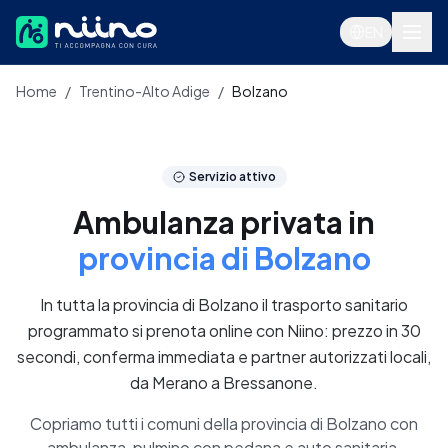
Salta al contenuto principale
EN
Home
/
Trentino-Alto Adige
/
Bolzano
Servizi
Servizio attivo
Ambulanza privata in
provincia di Bolzano
In tutta la provincia di Bolzano il trasporto sanitario
programmato si prenota online con Niino: prezzo in 30
secondi, conferma immediata e partner autorizzati locali,
da Merano a Bressanone.
Accedi
Copriamo tutti i comuni della provincia di Bolzano con
ambulanza, pulmino con pedana e auto sanitaria.