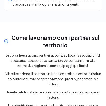
trasporti sanitari programmati non urgenti.
Come lavoriamo con i partner sul
territorio
Le corse le eseguono partner autorizzati locali: associazioni di
soccorso, cooperative sanitarie e vettori conformi alla
normativa regionale, con equipaggi qualificati.
Niino li seleziona, li contrattualizza e coordina la corsa: tu hai un
solo interlocutore per prenotazione, prezzo, pagamento e
fattura.
Niente telefonate a caccia di disponibilità, niente sorprese in
fattura.
Non sostituiamo chi opera sul territorio: rendiamo le corse