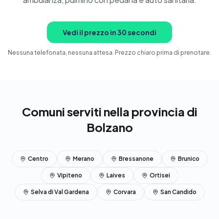
Prenota ora
Vedi il prezzo in 30 secondi
Nessuna telefonata, nessuna attesa. Prezzo chiaro prima di prenotare.
Comuni serviti nella provincia di
Bolzano
Centro
Merano
Bressanone
Brunico
Vipiteno
Laives
Ortisei
Selva di Val Gardena
Corvara
San Candido