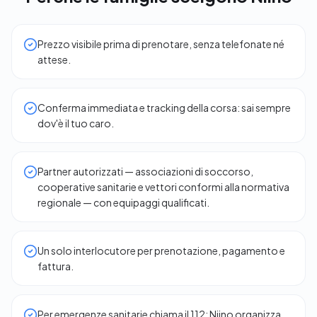
Prezzo visibile prima di prenotare, senza telefonate né
attese.
Conferma immediata e tracking della corsa: sai sempre
dov'è il tuo caro.
Partner autorizzati — associazioni di soccorso,
cooperative sanitarie e vettori conformi alla normativa
regionale — con equipaggi qualificati.
Un solo interlocutore per prenotazione, pagamento e
fattura.
Per emergenze sanitarie chiama il 112: Niino organizza