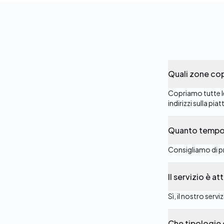
Quali zone cop
Copriamo tutte le
indirizzi sulla pi
Quanto tempo
Consigliamo di p
Il servizio è 
Sì, il nostro serviz
Che tipologie 