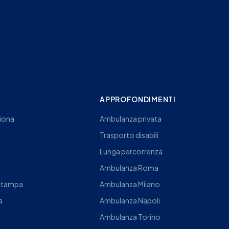
I
APPROFONDIMENTI
iona
Ambulanza privata
Trasporto disabili
Lunga percorrenza
Ambulanza Roma
Stampa
Ambulanza Milano
a
Ambulanza Napoli
Ambulanza Torino