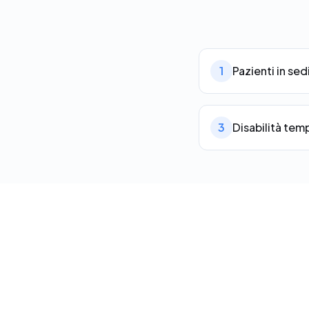
1
Pazienti in sed
3
Disabilità te