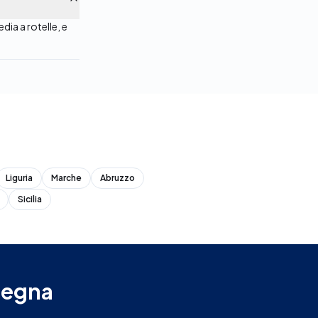
ia a rotelle, e
Liguria
Marche
Abruzzo
Sicilia
degna