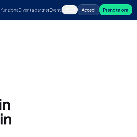
funziona
Diventa partner
Eventi
EN
Accedi
Prenota ora
in
in