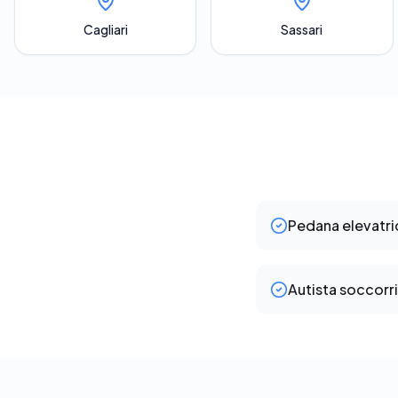
Cagliari
Sassari
Pedana elevatr
Autista soccorr