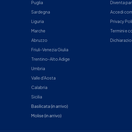
Puglia
Diventa pa
Sardegna
Accedi com
Liguria
Privacy Pol
Marche
Termini e c
Abruzzo
Dichiarazio
Friuli-Venezia Giulia
Trentino-Alto Adige
Umbria
Valle d'Aosta
Calabria
Sicilia
Basilicata
(in arrivo)
Molise
(in arrivo)