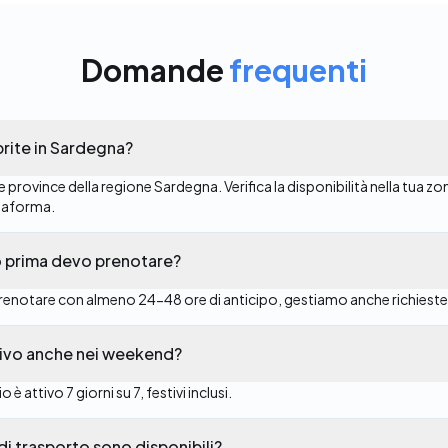
Domande
frequenti
rite in Sardegna?
 province della regione Sardegna. Verifica la disponibilità nella tua zo
attaforma.
 prima devo prenotare?
renotare con almeno 24-48 ore di anticipo, gestiamo anche richieste 
attivo anche nei weekend?
io è attivo 7 giorni su 7, festivi inclusi.
di trasporto sono disponibili?