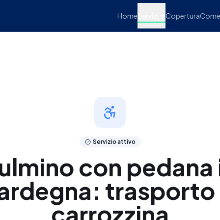
Home
Servizi
Copertura
Come 
Servizio attivo
ulmino con pedana 
ardegna: trasporto 
carrozzina