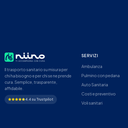
SERVIZI
Ambulanza
Il trasporto sanitario su misura per
Pulmino con pedana
chi ha bisogno e per chi se ne prende
cura. Semplice, trasparente,
Auto Sanitaria
affidabile.
Costi e preventivo
4.4 su Trustpilot
Voli sanitari