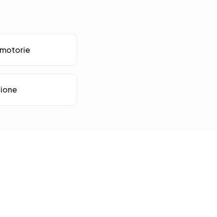
à motorie
zione