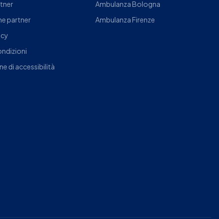
rtner
Ambulanza Bologna
e partner
Ambulanza Firenze
icy
ondizioni
ne di accessibilità