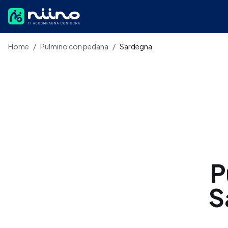
Salta al contenuto principale
Home
/
Pulmino con pedana
/
Sardegna
P
S