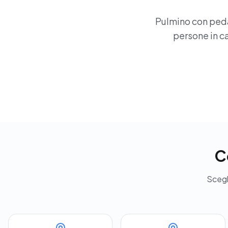
Pulmino con pedan
persone in ca
C
Scegli