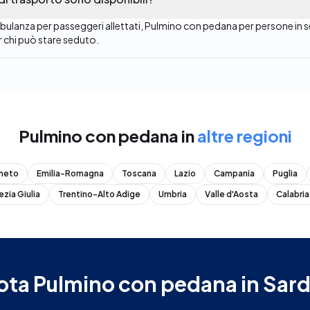
bulanza per passeggeri allettati, Pulmino con pedana per persone in sed
r chi può stare seduto.
Pulmino con pedana
in
altre regioni
neto
Emilia-Romagna
Toscana
Lazio
Campania
Puglia
ezia Giulia
Trentino-Alto Adige
Umbria
Valle d'Aosta
Calabria
ota
Pulmino con pedana
in
Sar