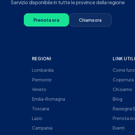
Servizio disponibile in tutte le province della regione
Prenota ora
Chiama ora
REGIONI
LINK UTIL
Lombardia
Come funz
Piemonte
Copertura
Veneto
Chi siamo
Emilia-Romagna
Blog
Toscana
Rassegna 
Lazio
Prenota or
Campania
Eventi