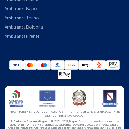
Ambulanza Napoli
Ambulanza Torino
Ambulanza Bologna
Ambulanza Firenze
PR Campania FESR 2021/2027 · Asse 1 OS 1.1 - AZ. 1.1.3 · Campania Startup 2023 · Niino
S.r.l. · CUP B88I23005550007
Nell'ambito del Programma Regionale FESR 2021/2027, Regione Campania ha selezionato e finanziato il
progetto "NIINO.IT" come startup innovativa ad alto impatto sociale nel settore della mobilità sanitaria.
Grazie al contributo ottenuto, Niino Srl ha sviluppato e portato online la piattaforma digitale niino.it.
Scopri di più