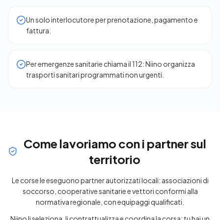
Un solo interlocutore per prenotazione, pagamento e
fattura.
Per emergenze sanitarie chiama il 112: Niino organizza
trasporti sanitari programmati non urgenti.
Come lavoriamo con i partner sul
territorio
Le corse le eseguono partner autorizzati locali: associazioni di
soccorso, cooperative sanitarie e vettori conformi alla
normativa regionale, con equipaggi qualificati.
Niino li seleziona, li contrattualizza e coordina la corsa: tu hai un