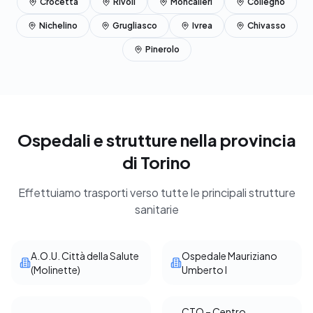
Crocetta
Rivoli
Moncalieri
Collegno
Nichelino
Grugliasco
Ivrea
Chivasso
Pinerolo
Ospedali e strutture nella provincia
di Torino
Effettuiamo trasporti verso tutte le principali strutture
sanitarie
A.O.U. Città della Salute
Ospedale Mauriziano
(Molinette)
Umberto I
CTO – Centro