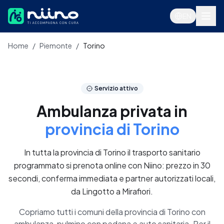
Salta al contenuto principale
EN
Home
/
Piemonte
/
Torino
Servizi
Servizio attivo
Ambulanza privata in
provincia di Torino
In tutta la provincia di Torino il trasporto sanitario
programmato si prenota online con Niino: prezzo in 30
secondi, conferma immediata e partner autorizzati locali,
Accedi
da Lingotto a Mirafiori.
Prenota ora
Copriamo tutti i comuni della provincia di Torino con
ambulanza, pulmino con pedana e auto sanitaria. Per il