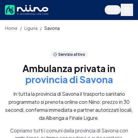
Salta al contenuto principale
EN
Home
/
Liguria
/
Savona
Servizi
Servizio attivo
Ambulanza privata in
provincia di Savona
In tutta la provincia di Savona il trasporto sanitario
programmato si prenota online con Niino: prezzo in 30
secondi, conferma immediata e partner autorizzati locali,
da Albenga a Finale Ligure.
Accedi
Copriamo tutti i comuni della provincia di Savona con
ambulanza, pulmino con pedana e auto sanitaria.