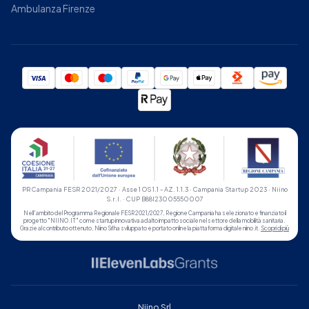
Ambulanza Firenze
PR Campania FESR 2021/2027 · Asse 1 OS 1.1 - AZ. 1.1.3 · Campania Startup 2023 · Niino
S.r.l. · CUP B88I23005550007
Nell'ambito del Programma Regionale FESR 2021/2027, Regione Campania ha selezionato e finanziato il
progetto "NIINO.IT" come startup innovativa ad alto impatto sociale nel settore della mobilità sanitaria.
Grazie al contributo ottenuto, Niino Srl ha sviluppato e portato online la piattaforma digitale niino.it.
Scopri di più
Niino Srl