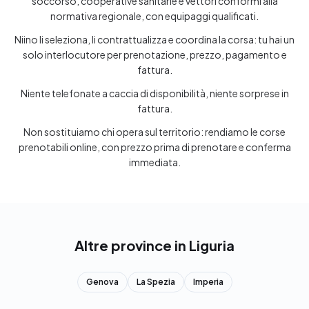
soccorso, cooperative sanitarie e vettori conformi alla
normativa regionale, con equipaggi qualificati.
Niino li seleziona, li contrattualizza e coordina la corsa: tu hai un
solo interlocutore per prenotazione, prezzo, pagamento e
fattura.
Niente telefonate a caccia di disponibilità, niente sorprese in
fattura.
Non sostituiamo chi opera sul territorio: rendiamo le corse
prenotabili online, con prezzo prima di prenotare e conferma
immediata.
Altre province in Liguria
Genova
La Spezia
Imperia