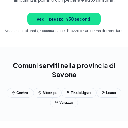
Prenota ora
Vedi il prezzo in 30 secondi
Nessuna telefonata, nessuna attesa. Prezzo chiaro prima di prenotare.
Comuni serviti nella provincia di
Savona
Centro
Albenga
Finale Ligure
Loano
Varazze