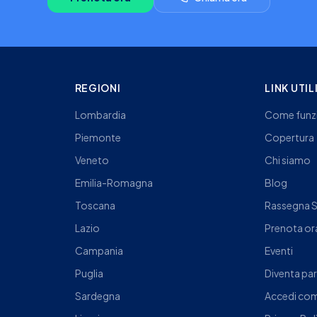
REGIONI
LINK UTIL
Lombardia
Come funz
Piemonte
Copertura
Veneto
Chi siamo
Emilia-Romagna
Blog
Toscana
Rassegna 
Lazio
Prenota or
Campania
Eventi
Puglia
Diventa pa
Sardegna
Accedi com