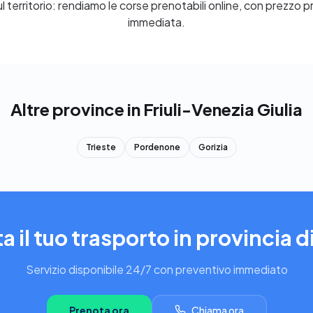
l territorio: rendiamo le corse prenotabili online, con prezzo 
immediata.
Altre province in Friuli-Venezia Giulia
Trieste
Pordenone
Gorizia
a il tuo trasporto in provincia d
Servizio disponibile 24/7 con preventivo immediato
Prenota ora
Chiama ora