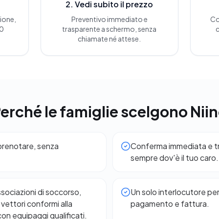
2. Vedi subito il prezzo
zione,
Preventivo immediato e
Co
30
trasparente a schermo, senza
c
chiamate né attese.
erché le famiglie scelgono Nii
 prenotare, senza
Conferma immediata e tra
sempre dov'è il tuo caro.
ssociazioni di soccorso,
Un solo interlocutore pe
vettori conformi alla
pagamento e fattura.
on equipaggi qualificati.