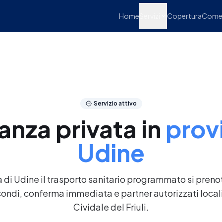
Home
Servizi
Copertura
Come 
Servizio attivo
nza privata in
provi
Udine
ia di Udine il trasporto sanitario programmato si preno
condi, conferma immediata e partner autorizzati local
Cividale del Friuli.