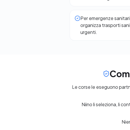
Per emergenze sanitarie
organizza trasporti san
urgenti.
Come
Le corse le eseguono partner
Niino li seleziona, li c
Nien