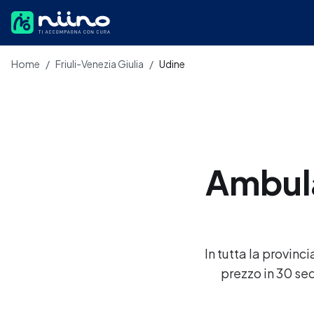
Salta al contenuto principale
Home
/
Friuli-Venezia Giulia
/
Udine
Ambula
In tutta la provinc
prezzo in 30 se