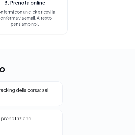
3. Prenota online
nfermi con un click e ricevi la
onferma via email. Al resto
pensiamo noi.
no
cking della corsa: sai
r prenotazione,