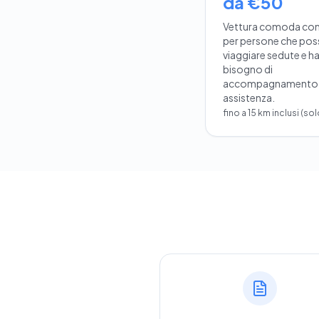
da €50
Vettura comoda con 
per persone che po
viaggiare sedute e h
bisogno di
accompagnamento
assistenza.
fino a 15 km inclusi (so