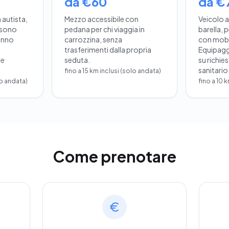
da €60
da €
autista,
Mezzo accessibile con
Veicolo 
ssono
pedana per chi viaggia in
barella, p
anno
carrozzina, senza
con mobil
trasferimenti dalla propria
Equipagg
 e
seduta.
su richie
sanitario
fino a 15 km inclusi (solo andata)
lo andata)
fino a 10 
Come prenotare