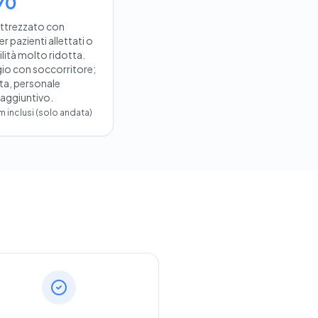
70
attrezzato con
er pazienti allettati o
ità molto ridotta.
io con soccorritore;
sta, personale
 aggiuntivo.
km inclusi (solo andata)