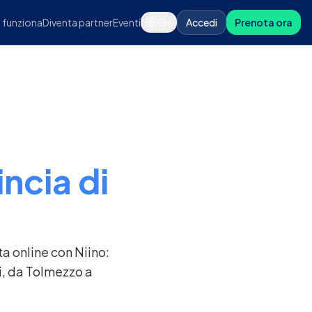
funziona
Diventa partner
Eventi
EN
Accedi
Prenota ora
ncia di
ta online con Niino:
i, da Tolmezzo a