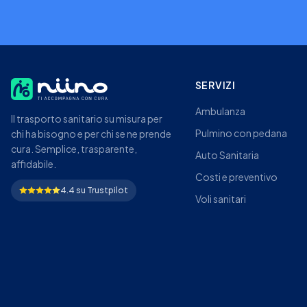
SERVIZI
Ambulanza
Il trasporto sanitario su misura per
Pulmino con pedana
chi ha bisogno e per chi se ne prende
cura. Semplice, trasparente,
Auto Sanitaria
affidabile.
Costi e preventivo
4.4 su Trustpilot
Voli sanitari