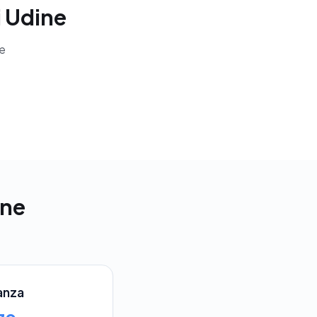
i Udine
ie
ine
anza