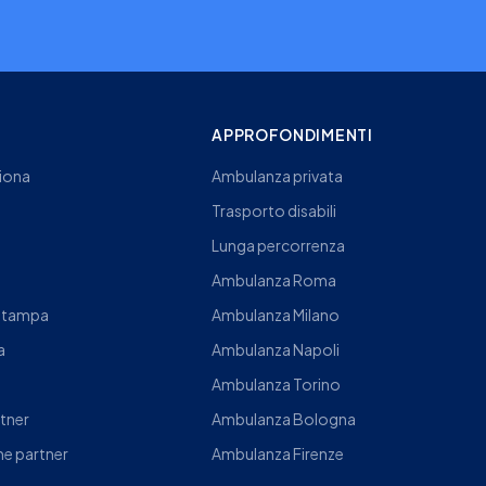
I
APPROFONDIMENTI
iona
Ambulanza privata
Trasporto disabili
Lunga percorrenza
Ambulanza Roma
Stampa
Ambulanza Milano
a
Ambulanza Napoli
Ambulanza Torino
rtner
Ambulanza Bologna
e partner
Ambulanza Firenze