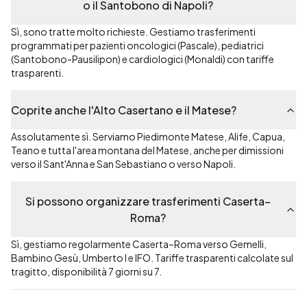
o il Santobono di Napoli?
Sì, sono tratte molto richieste. Gestiamo trasferimenti
programmati per pazienti oncologici (Pascale), pediatrici
(Santobono-Pausilipon) e cardiologici (Monaldi) con tariffe
trasparenti.
Coprite anche l'Alto Casertano e il Matese?
Assolutamente sì. Serviamo Piedimonte Matese, Alife, Capua,
Teano e tutta l'area montana del Matese, anche per dimissioni
verso il Sant'Anna e San Sebastiano o verso Napoli.
Si possono organizzare trasferimenti Caserta–
Roma?
Sì, gestiamo regolarmente Caserta–Roma verso Gemelli,
Bambino Gesù, Umberto I e IFO. Tariffe trasparenti calcolate sul
tragitto, disponibilità 7 giorni su 7.