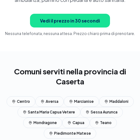
Prenota ora
Vedi il prezzo in 30 secondi
Nessuna telefonata, nessuna attesa. Prezzo chiaro prima di prenotare.
Comuni serviti nella provincia di
Caserta
Centro
Aversa
Marcianise
Maddaloni
Santa Maria Capua Vetere
Sessa Aurunca
Mondragone
Capua
Teano
Piedimonte Matese