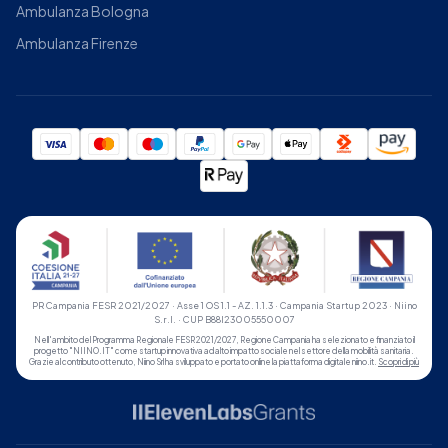
Ambulanza Bologna
Ambulanza Firenze
PR Campania FESR 2021/2027 · Asse 1 OS 1.1 - AZ. 1.1.3 · Campania Startup 2023 · Niino
S.r.l. · CUP B88I23005550007
Nell'ambito del Programma Regionale FESR 2021/2027, Regione Campania ha selezionato e finanziato il
progetto "NIINO.IT" come startup innovativa ad alto impatto sociale nel settore della mobilità sanitaria.
Grazie al contributo ottenuto, Niino Srl ha sviluppato e portato online la piattaforma digitale niino.it.
Scopri di più