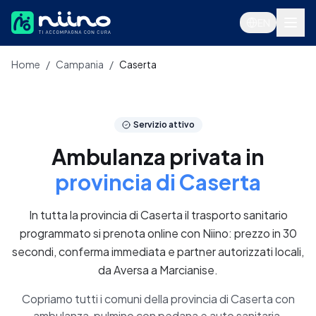
Salta al contenuto principale
EN
Home
/
Campania
/
Caserta
Servizi
Servizio attivo
Ambulanza privata in
provincia di Caserta
In tutta la provincia di Caserta il trasporto sanitario
programmato si prenota online con Niino: prezzo in 30
secondi, conferma immediata e partner autorizzati locali,
da Aversa a Marcianise.
Accedi
Copriamo tutti i comuni della provincia di Caserta con
ambulanza, pulmino con pedana e auto sanitaria.