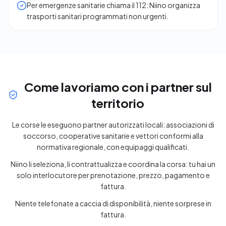
Per emergenze sanitarie chiama il 112: Niino organizza
trasporti sanitari programmati non urgenti.
Come lavoriamo con i partner sul
territorio
Le corse le eseguono partner autorizzati locali: associazioni di
soccorso, cooperative sanitarie e vettori conformi alla
normativa regionale, con equipaggi qualificati.
Niino li seleziona, li contrattualizza e coordina la corsa: tu hai un
solo interlocutore per prenotazione, prezzo, pagamento e
fattura.
Niente telefonate a caccia di disponibilità, niente sorprese in
fattura.